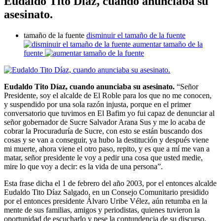
Eudaldo Tito Díaz, cuando anunciaba su
asesinato.
tamaño de la fuente
disminuir el tamaño de la fuente
aumentar tamaño de la
fuente
Eudaldo Tito Díaz, cuando anunciaba su asesinato.
“Señor
Presidente, soy el alcalde de El Roble para los que no me conocen,
y suspendido por una sola razón injusta, porque en el primer
conversatorio que tuvimos en El Bafim yo fui capaz de denunciar al
señor gobernador de Sucre Salvador Arana Sus y me lo acaba de
cobrar la Procuraduría de Sucre, con esto se están buscando dos
cosas y se van a conseguir, ya hubo la destitución y después viene
mi muerte, ahora viene el otro paso, repito, y es que a mí me van a
matar, señor presidente le voy a pedir una cosa que usted medie,
mire lo que voy a decir: es la vida de una persona”.
Esta frase dicha el 1 de febrero del año 2003, por el entonces alcalde
Eudaldo Tito Díaz Salgado, en un Consejo Comunitario presidido
por el entonces presidente Álvaro Uribe Vélez, aún retumba en la
mente de sus familias, amigos y periodistas, quienes tuvieron la
oportunidad de escucharlo y pese la contundencia de su discurso,