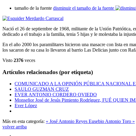
tamaño de la fuente
disminuir el tamaño de la fuente
Nació el 26 de septiembre de 1968, militante de la Unión Patriótica,
dedicado a el trabajo a la familia, tenia 5 hijas y le molestaba la injusti
En el año 2000 los paramilitares hicieron una masacre con lista en m
los sacaron de su casa lo llevaron al barrio Las Delicias junto con Raf
Visto
2376
veces
Artículos relacionados (por etiqueta)
COMUNICADO A LA OPINIÓN PÚBLICA NACIONAL 
SAULO GUZMAN CRUZ
EVER ANTONIO CORDERO OVIEDO
Monseñor José de Jesús Pimiento Rodríguez, FUÉ QU
Ever López
Más en esta categoría:
« José Antonio Reyes
Eusebio Antonio Toro »
volver arriba