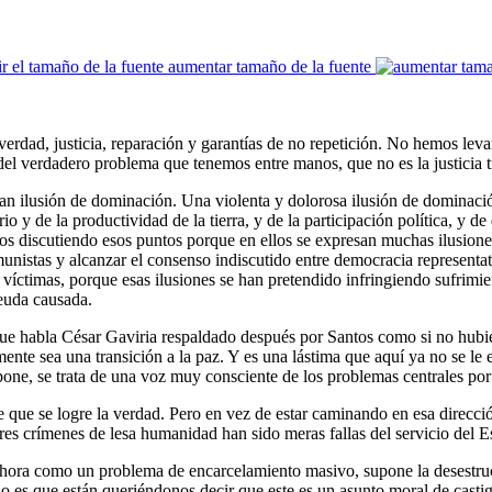
aumentar tamaño de la fuente
erdad, justicia, reparación y garantías de no repetición. No hemos lev
el verdadero problema que tenemos entre manos, que no es la justicia tra
an ilusión de dominación. Una violenta y dolorosa ilusión de dominación,
rio y de la productividad de la tierra, y de la participación política, y 
s discutiendo esos puntos porque en ellos se expresan muchas ilusiones
nistas y alcanzar el consenso indiscutido entre democracia representat
e víctimas, porque esas ilusiones se han pretendido infringiendo sufrim
deuda causada.
el que habla César Gaviria respaldado después por Santos como si no hub
mente sea una transición a la paz. Y es una lástima que aquí ya no se le 
one, se trata de una voz muy consciente de los problemas centrales por 
 que se logre la verdad. Pero en vez de estar caminando en esa dirección
es crímenes de lesa humanidad han sido meras fallas del servicio del E
 ahora como un problema de encarcelamiento masivo, supone la desestruc
 es que están queriéndonos decir que este es un asunto moral de castigo