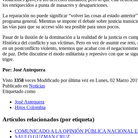
los enriquecidos a punta de masacres y desapariciones.
La reparación no puede significar “volver las cosas al estado anterior”
programa general. Mientras se impone el debate sobre justicia transici
las vías para que su acceso sólo sea posible para unos pocos.
Pasar de la ilusión de la dominación a la realidad de la justicia es c
Histórica del conflicto y sus víctimas. Pero en vez de asumir ese reto,
en un postconflicto violento, tenemos que acabar con el negacionismo
de paz. Debe discutirse el modo militarista y represivo con que se si
trigre.
Por: José Antequera
Visto
3358
veces
Modificado por última vez en Lunes, 02 Marzo 201
Publicado en
Noticias
Etiquetado como
José Antequera
Hijos Colombia
Artículos relacionados (por etiqueta)
COMUNICADO A LA OPINIÓN PÚBLICA NACIONAL 
SAULO GUZMAN CRUZ