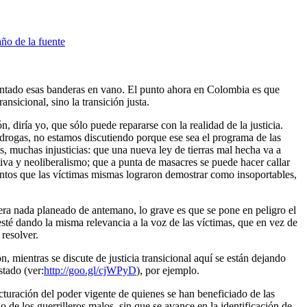
antado esas banderas en vano. El punto ahora en Colombia es que
nsicional, sino la transición justa.
 diría yo, que sólo puede repararse con la realidad de la justicia.
de drogas, no estamos discutiendo porque ese sea el programa de las
, muchas injusticias: que una nueva ley de tierras mal hecha va a
iva y neoliberalismo; que a punta de masacres se puede hacer callar
ientos que las víctimas mismas lograron demostrar como insoportables,
iera nada planeado de antemano, lo grave es que se pone en peligro el
esté dando la misma relevancia a la voz de las víctimas, que en vez de
resolver.
, mientras se discute de justicia transicional aquí se están dejando
stado (ver:
http://goo.gl/cjWPyD
), por ejemplo.
turación del poder vigente de quienes se han beneficiado de las
 de los guerrilleros malos, sin que se avance en la identificación de