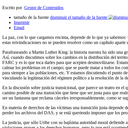
Escrito por
Gestor de Contenidos
tamaño de la fuente
disminuir el tamaño de la fuente
Imprimir
Email
La paz, con lo que cargamos encima, depende de lo que ya sabemos: v
estas reivindicaciones no se pueden resolver como un capítulo aparte d
Parafraseando a Martin Luther King: la historia nuestra ha sido una gr
Así, cuando discutimos sobre los cambios en la distribución del territo
FARC y es lo que toca darles para que acepten desmovilizarse. Estamo
calmar los problemas en el campo; que se puede matar a todos los comu
para siempre a las poblaciones, etc. Y estamos discutiendo el punto d
vinculando la legitimación del régimen político a la resolución de la 
En la discusión sobre justicia transicional, que parece un teatro en 
camino posible de una transición que tiene que ser justa para que real
ser un fantasma que reclama cárceles irresponsablemente, como se sup
En materia de derechos de las víctimas una transición justa depende de
perder los archivos del DAS, y se está queriendo imponer que los peor
La justicia, que sólo Uribe con su bajísima autoridad moral defiende
violaciones graves a los derechos humanos, pero lo que está ocurriendo