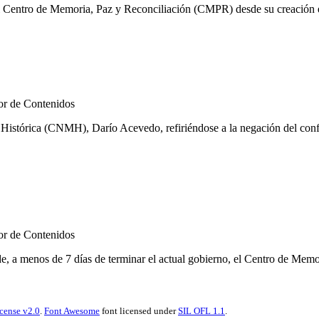
l Centro de Memoria, Paz y Reconciliación (CMPR) desde su creación en
r de Contenidos
istórica (CNMH), Darío Acevedo, refiriéndose a la negación del confli
r de Contenidos
nos de 7 días de terminar el actual gobierno, el Centro de Memoria Hi
cense v2.0
.
Font Awesome
font licensed under
SIL OFL 1.1
.