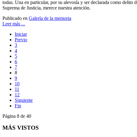
todas. Una en particular, por su alevosía y ser declarada como delito 
Suprema de Justicia, merece nuestra atención.
Publicado en
Galería de la memoria
Leer más ...
Iniciar
Previo
3
4
5
6
7
8
9
10
11
12
Siguiente
Fin
Página 8 de 40
MÁS VISTOS