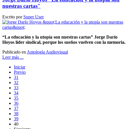
nuestras cartas"
Escrito por
Super User
“La educación y la utopía son nuestras cartas” Jorge Darío
Hoyos líder sindical, porque los sueños vuelven con la memoria.
Publicado en
Antología Audiovisual
Leer más ...
Iniciar
Previo
31
32
33
34
35
36
37
38
39
40