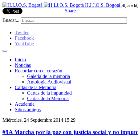
H.I.J.O.S. Bogotá
Hijos e hi
Share
Buscar...
Twitter
Facebook
YoutTube
Inicio
Noticias
Recordar con el corazón
Galería de la memoria
Antología Audiovisual
Cartas de la Memoria
Cartas de la impunidad
Cartas de la Memoria
Academia
Sitios amigos
Miércoles, 24 Septiembre 2014 15:29
#9A Marcha por la paz con justicia social y no impun