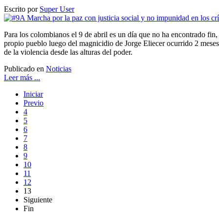
Escrito por
Super User
Para los colombianos el 9 de abril es un día que no ha encontrado fin, 6
propio pueblo luego del magnicidio de Jorge Eliecer ocurrido 2 meses d
de la violencia desde las alturas del poder.
Publicado en
Noticias
Leer más ...
Iniciar
Previo
4
5
6
7
8
9
10
11
12
13
Siguiente
Fin