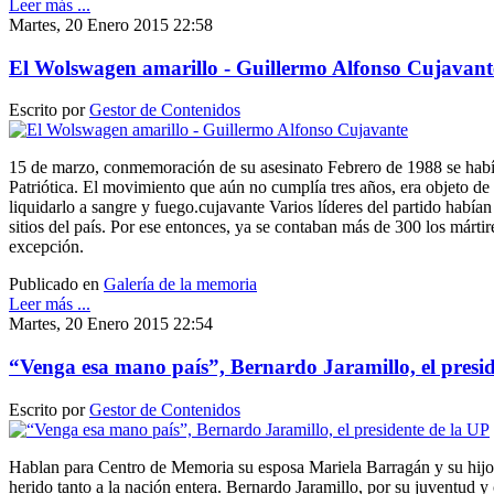
Leer más ...
Martes, 20 Enero 2015 22:58
El Wolswagen amarillo - Guillermo Alfonso Cujavant
Escrito por
Gestor de Contenidos
15 de marzo, conmemoración de su asesinato Febrero de 1988 se habí
Patriótica. El movimiento que aún no cumplía tres años, era objeto d
liquidarlo a sangre y fuego.cujavante Varios líderes del partido habían
sitios del país. Por ese entonces, ya se contaban más de 300 los márti
excepción.
Publicado en
Galería de la memoria
Leer más ...
Martes, 20 Enero 2015 22:54
“Venga esa mano país”, Bernardo Jaramillo, el presid
Escrito por
Gestor de Contenidos
Hablan para Centro de Memoria su esposa Mariela Barragán y su hijo
herido tanto a la nación entera. Bernardo Jaramillo, por su juventud y