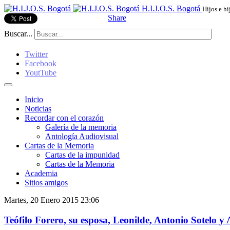
H.I.J.O.S. Bogotá
Hijos e hi
Share
Buscar...
Twitter
Facebook
YoutTube
Inicio
Noticias
Recordar con el corazón
Galería de la memoria
Antología Audiovisual
Cartas de la Memoria
Cartas de la impunidad
Cartas de la Memoria
Academia
Sitios amigos
Martes, 20 Enero 2015 23:06
Teófilo Forero, su esposa, Leonilde, Antonio Sotelo y