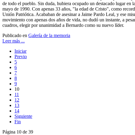
de todo el pueblo. Sin duda, hubiera ocupado un destacado lugar en la
mayo de 1990. Con apenas 33 años, "la edad de Cristo", como recorda
Unión Patriótica. Acababan de asesinar a Jaime Pardo Leal, y ese mis
movimiento con apenas dos años de vida, no dudó un instante, a pesar
cuadros, elegir por unanimidad a Bernardo como su nuevo líder.
Publicado en
Galería de la memoria
Leer más ...
Iniciar
Previo
5
6
7
8
9
10
11
12
13
14
Siguiente
Fin
Página 10 de 39