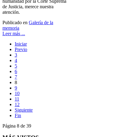
humanidad por la Corte Suprema
de Justicia, merece nuestra
atención.
Publicado en
Galería de la
memoria
Leer más ...
Iniciar
Previo
3
4
5
6
7
8
9
10
11
12
Siguiente
Fin
Página 8 de 39