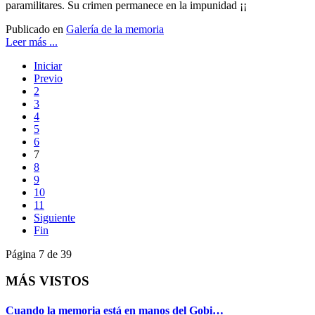
paramilitares. Su crimen permanece en la impunidad ¡¡
Publicado en
Galería de la memoria
Leer más ...
Iniciar
Previo
2
3
4
5
6
7
8
9
10
11
Siguiente
Fin
Página 7 de 39
MÁS VISTOS
Cuando la memoria está en manos del Gobi…