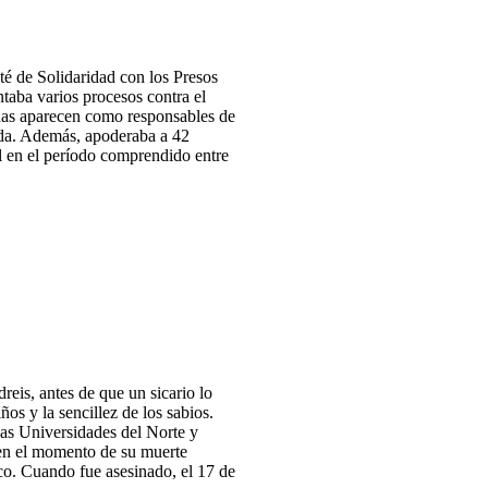
é de Solidaridad con los Presos
taba varios procesos contra el
das aparecen como responsables de
vida. Además, apoderaba a 42
al en el período comprendido entre
reis, antes de que un sicario lo
os y la sencillez de los sabios.
as Universidades del Norte y
 en el momento de su muerte
co. Cuando fue asesinado, el 17 de