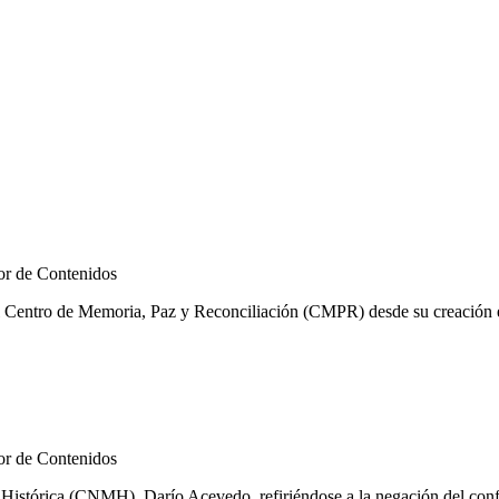
r de Contenidos
l Centro de Memoria, Paz y Reconciliación (CMPR) desde su creación en
r de Contenidos
istórica (CNMH), Darío Acevedo, refiriéndose a la negación del confli