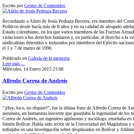
Escrito por
Gestor de Contenidos
Recordando a Alirio de Jesús Pedraza Becerra, era miembro del Comit
Políticos desde hacía más de 8 años y en su calidad de abogado adelan
Estado colombiano, en los que varios miembros de las Fuerzas Arma
violaciones a los derechos humanos y, en particular, al derecho a la 
sindicalistas detenidos y torturados por miembros del Ejército nacion
el 1 y 7 de marzo de 1990.
Publicado en
Galería de la memoria
Leer más ...
Miércoles, 14 Enero 2015 21:08
Alfredo Correa de Andreis
Escrito por
Gestor de Contenidos
“¡Hey, loco, no dispare!”, fue la última frase de Alfredo Correa de And
asesinara, un humanista inocente que guardaba la ingenuidad de los niñ
Correa de Andreis, un ingeniero agrónomo y sociólogo, enseñaba en l
Simón Bolívar. Había sido rector de la Universidad del Magdalena y
trabajaba en una investigación sobre desplazados en Bolívar y Atlánti