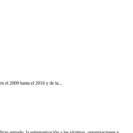
 el 2009 hasta el 2016 y de la...
cto armado, la estigmatización a las víctimas, organizaciones y