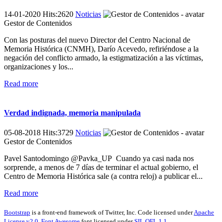
14-01-2020 Hits:2620
Noticias
Gestor de Contenidos
Con las posturas del nuevo Director del Centro Nacional de
Memoria Histórica (CNMH), Darío Acevedo, refiriéndose a la
negación del conflicto armado, la estigmatización a las víctimas,
organizaciones y los...
Read more
Verdad indignada, memoria manipulada
05-08-2018 Hits:3729
Noticias
Gestor de Contenidos
Pavel Santodomingo @Pavka_UP Cuando ya casi nada nos
sorprende, a menos de 7 días de terminar el actual gobierno, el
Centro de Memoria Histórica sale (a contra reloj) a publicar el...
Read more
Bootstrap
is a front-end framework of Twitter, Inc. Code licensed under
Apache
License v2.0
.
Font Awesome
font licensed under
SIL OFL 1.1
.